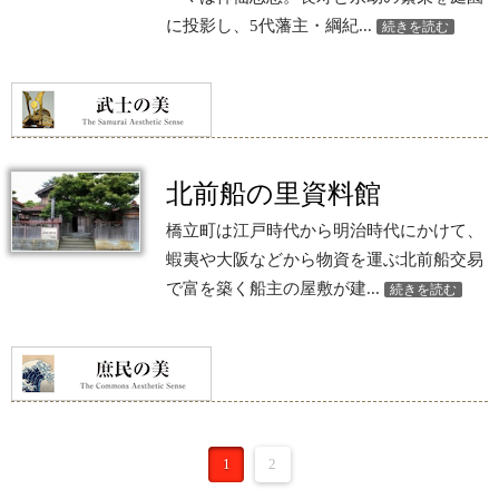
に投影し、5代藩主・綱紀...
続きを読む
m
w
北前船の里資料館
橋立町は江戸時代から明治時代にかけて、
蝦夷や大阪などから物資を運ぶ北前船交易
で富を築く船主の屋敷が建...
続きを読む
1
2
0