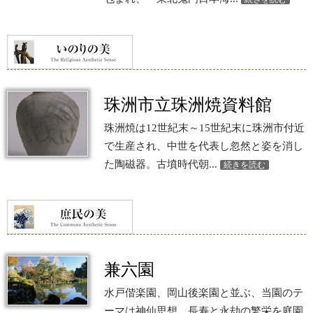
珠洲市立珠洲焼資料館
珠洲焼は12世紀末～15世紀末に珠洲市付近
で生産され、中世を代表し忽然と姿を消し
た陶磁器。古墳時代朝...
続きを読む
兼六園
水戸偕楽園、岡山後楽園と並ぶ、当園のテ
ーマは神仙思想。長寿と永劫の繁栄を庭園