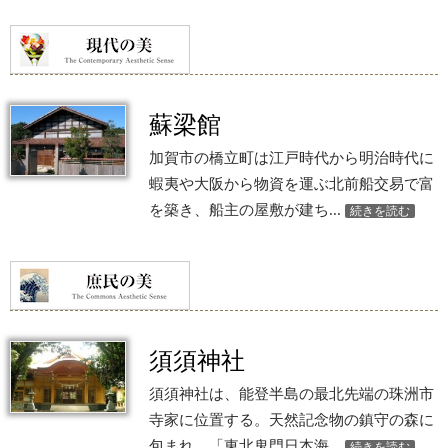
蘇梁館
加賀市の橋立町は江戸時代から明治時代に
蝦夷や大阪から物資を運ぶ北前船交易で富
を築き、船主の屋敷が建ち...
続きを読む
須須神社
須須神社は、能登半島の最北先端の珠洲市
寺家に位置する。天然記念物の鎮守の森に
包まれ、「東北鬼門日本海...
続きを読む