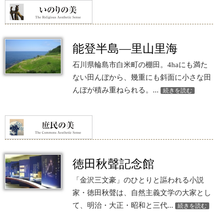
能登半島—里山里海
石川県輪島市白米町の棚田。4haにも満た
ない田んぼから、幾重にも斜面に小さな田
んぼが積み重ねられる。...
続きを読む
徳田秋聲記念館
「金沢三文豪」のひとりと謳われる小説
家・徳田秋聲は、自然主義文学の大家とし
て、明治・大正・昭和と三代...
続きを読む