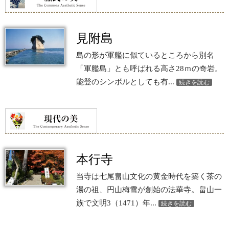
見附島
島の形が軍艦に似ているところから別名
「軍艦島」とも呼ばれる高さ28ｍの奇岩。
能登のシンボルとしても有...
続きを読む
本行寺
当寺は七尾畠山文化の黄金時代を築く茶の
湯の祖、円山梅雪が創始の法華寺。畠山一
族で文明3（1471）年...
続きを読む