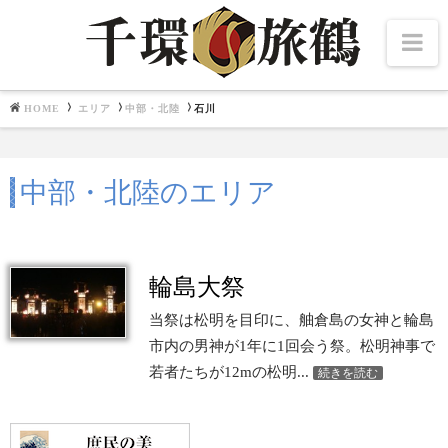
Na
HOME
エリア
中部・北陸
石川
Navigation
文化施設
中部・北陸のエリア
北海道・東北
千夜千冊
中部・北陸
関東
関西
畿内七道
輪島大祭
中国・四国
九州
当祭は松明を目印に、舳倉島の女神と輪島
市内の男神が1年に1回会う祭。松明神事で
東博百選
若者たちが12mの松明...
続きを読む