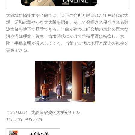
大阪城に隣接する当館では、天下の台所と呼ばれた江戸時代の大
坂、昭和の華やかな大大阪を紹介。そして発掘され保存される難
波宮跡を地下で見学できる。当館が建つ上町台地の東北の巨大な
河内湖は縄文・弥生・古墳時代にかけて堆積平野に転換し、大
陸・半島文明が渡来してくる。当館で古代の地理と歴史の転換を
実感できる。
〒540-0008 大阪市中央区大手前4-1-32
TEL：06-6946-5728