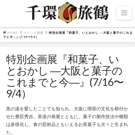
Na
HOME
イベント情報
特別企画展『和菓子、いとおかし ―大阪と菓子のこれま
Navigation
文化施設
でと今―』(7/16〜9/4）
特別企画展『和菓子、い
北海道・東北
千夜千冊
中部・北陸
とおかし ―大阪と菓子の
関東
これまでと今―』(7/16〜
関西
畿内七道
中国・四国
9/4）
九州
東博百選
茶の湯を愛したことでも知られ、大坂に喫茶の文化を根付か
せた豊臣秀吉。茶道の発展とともに、菓子の製作技法や種類
は多様化し、食の芸術品ともいえるお茶菓子も次々と生まれ
た。