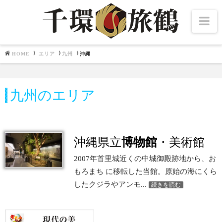
Na
HOME
エリア
九州
沖縄
Navigation
文化施設
九州のエリア
北海道・東北
千夜千冊
中部・北陸
関東
関西
畿内七道
沖縄県立
博物館
・美術館
中国・四国
九州
2007年首里城近くの中城御殿跡地から、お
もろまち に移転した当館。原始の海にくら
東博百選
したクジラやアンモ...
続きを読む