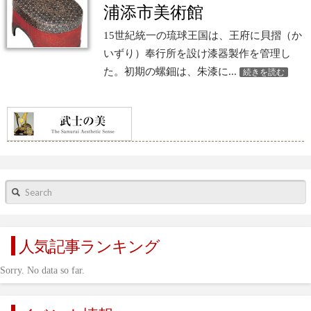
m
浦添市美術館
15世紀統一の琉球王国は、王府に貝摺（か
いずり）奉行所を設け漆器製作を管理し
た。初期の螺鈿は、朱漆に...
続きを読む
0
Search
人気記事ランキング
Sorry. No data so far.