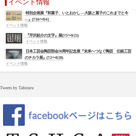
イベント情報
特別企画展『和菓子、いとおかし ―大阪と菓子のこれまでと今
―』(7/16〜9/4）
イベント情報
『芹沢銈介の文字』展(7/5〜9/23)
イベント情報
日本工芸会陶芸部会50周年記念展『未来へつなぐ陶芸 伝統工芸
のチカラ展』(7/2〜8/28)
イベント情報
Tweets by Tabizuru