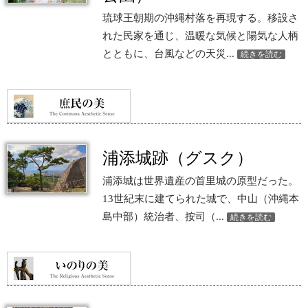
琉球王朝期の沖縄村落を再現する。移設さ
れた民家を通じ、温暖な気候と陽気な人柄
とともに、台風などの天災...
続きを読む
浦添城跡（グスク）
浦添城は世界遺産の首里城の原型だった。
13世紀末に建てられた城で、中山（沖縄本
島中部）統治者、按司（...
続きを読む
m