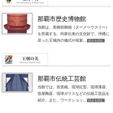
那覇市歴史博物館
当館は、美御前御揃（ヌーメーウスリー）
を所蔵する。尚家伝来の文化財で、沖縄に
戻った王城内の儀式や祝宴...
続きを読む
那覇市伝統工芸館
当館では、首里織、琉球紅型、琉球漆器、
壺屋陶器、琉球ガラスなどの伝統工芸品を
紹介。また、ワークショッ...
続きを読む