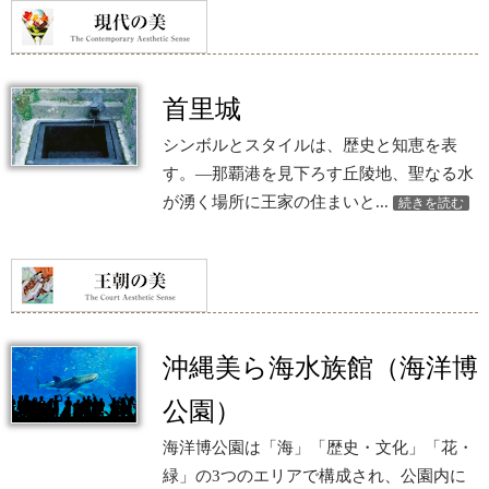
首里城
シンボルとスタイルは、歴史と知恵を表
す。—那覇港を見下ろす丘陵地、聖なる水
が湧く場所に王家の住まいと...
続きを読む
沖縄美ら海水族館（海洋博
公園）
海洋博公園は「海」「歴史・文化」「花・
緑」の3つのエリアで構成され、公園内に