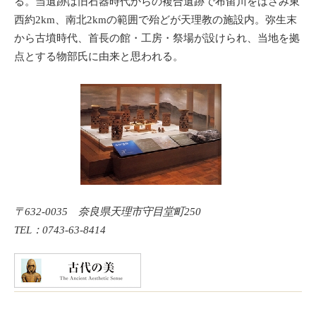
る。当遺跡は旧石器時代からの複合遺跡で布留川をはさみ東
西約2km、南北2kmの範囲で殆どが天理教の施設内。弥生末
から古墳時代、首長の館・工房・祭場が設けられ、当地を拠
点とする物部氏に由来と思われる。
〒632-0035 奈良県天理市守目堂町250
TEL：0743-63-8414