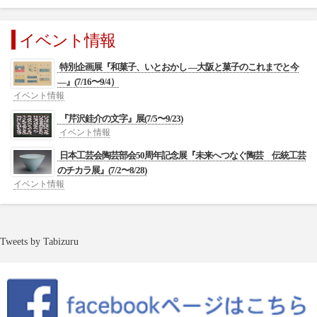
イベント情報
特別企画展『和菓子、いとおかし ―大阪と菓子のこれまでと今
―』(7/16〜9/4）
イベント情報
『芹沢銈介の文字』展(7/5〜9/23)
イベント情報
日本工芸会陶芸部会50周年記念展『未来へつなぐ陶芸 伝統工芸
のチカラ展』(7/2〜8/28)
イベント情報
Tweets by Tabizuru