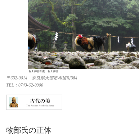
〒632-0014 奈良県天理市布留町384
TEL：0743-62-0900
物部氏の正体