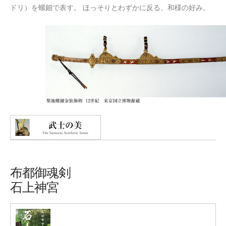
ドリ）を螺鈿で表す。 ほっそりとわずかに反る、和様の好み。
布都御魂剣
石上神宮