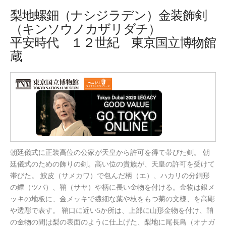
梨地螺鈿（ナシジラデン）金装飾剣
（キンソウノカザリダチ）
平安時代 １２世紀 東京国立博物館
蔵
朝廷儀式に正装高位の公家が天皇から許可を得て帯びた剣。 朝
廷儀式のための飾りの剣。高い位の貴族が、天皇の許可を受けて
帯びた。 鮫皮（サメカワ）で包んだ柄（エ）、ハカリの分銅形
の鐔（ツバ）、鞘（サヤ）や柄に長い金物を付ける。金物は銀メ
ッキの地板に、金メッキで繊細な葉や枝をもつ菊の文様、を高彫
や透彫で表す。 鞘口に近い5か所は、上部に山形金物を付け、鞘
の金物の間は梨の表面のように仕上げた、梨地に尾長鳥（オナガ