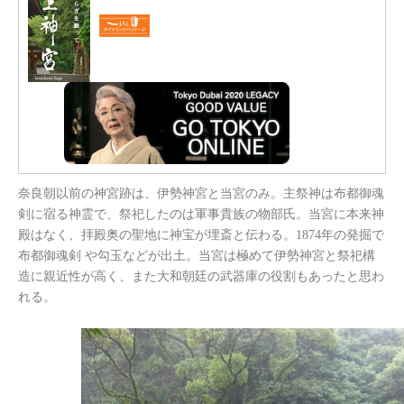
奈良朝以前の神宮跡は、伊勢神宮と当宮のみ。主祭神は布都御魂
剣に宿る神霊で、祭祀したのは軍事貴族の物部氏。当宮に本来神
殿はなく、拝殿奥の聖地に神宝が埋斎と伝わる。1874年の発掘で
布都御魂剣 や勾玉などが出土。当宮は極めて伊勢神宮と祭祀構
造に親近性が高く、また大和朝廷の武器庫の役割もあったと思わ
れる。