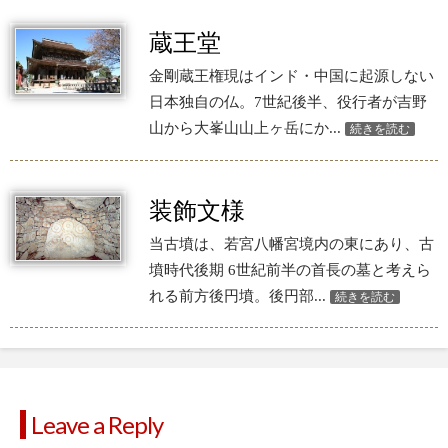
蔵王堂
金剛蔵王権現はインド・中国に起源しない
日本独自の仏。7世紀後半、役行者が吉野
山から大峯山山上ヶ岳にか...
続きを読む
装飾文様
当古墳は、若宮八幡宮境内の東にあり、古
墳時代後期 6世紀前半の首長の墓と考えら
れる前方後円墳。後円部...
続きを読む
Leave a Reply