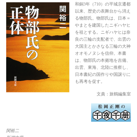
和銅3年（710）の平城京遷都
以来、歴史の表舞台から消え
る物部氏。物部氏は、日本＝
やまとを建国したニギハヤヒ
を祖とする。ニギハヤヒは奈
良の三輪の支配者で、出雲の
大国主とかさなる三輪の大神
オオモノヌシを信仰。本書
は、物部氏の本拠地を吉備、
出雲、東海、北陸に推察し、
日本書紀の国作りや国譲りに
も再考を促す。
文責：旅鶴編集室
関裕二