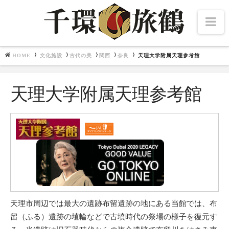
Na
HOME
文化施設
古代の美
関西
奈良
天理大学附属天理参考館
Navigation
文化施設
天理大学附属天理参考館
北海道・東北
千夜千冊
中部・北陸
関東
関西
畿内七道
中国・四国
九州
東博百選
天理市周辺では最大の遺跡布留遺跡の地にある当館では、布
留（ふる）遺跡の埴輪などで古墳時代の祭場の様子を復元す