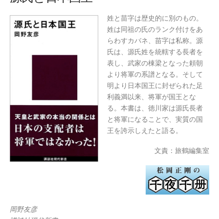
姓と苗字は歴史的に別のもの。
姓は同祖の氏のランク付けをあ
らわすカバネ、苗字は私称。源
氏は、源氏姓を統轄する長者を
表し、武家の棟梁となった頼朝
より将軍の系譜となる。そして
明より日本国王に封ぜられた足
利義満以来、将軍が国王とな
る。本書は、徳川家は源氏長者
と将軍になることで、実質の国
王を誇示しえたと語る。
文責：旅鶴編集室
岡野友彦