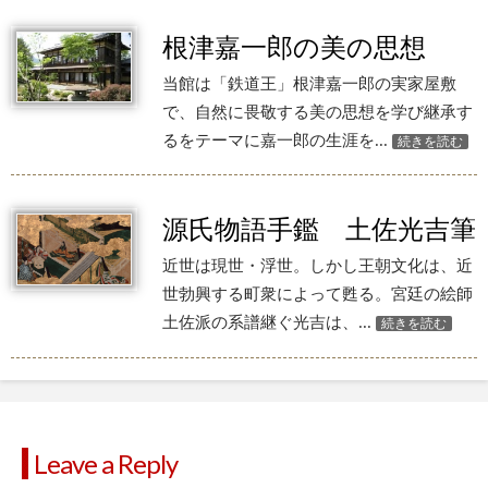
根津嘉一郎の美の思想
当館は「鉄道王」根津嘉一郎の実家屋敷
で、自然に畏敬する美の思想を学び継承す
るをテーマに嘉一郎の生涯を...
続きを読む
源氏物語手鑑 土佐光吉筆
近世は現世・浮世。しかし王朝文化は、近
世勃興する町衆によって甦る。宮廷の絵師
土佐派の系譜継ぐ光吉は、...
続きを読む
Leave a Reply