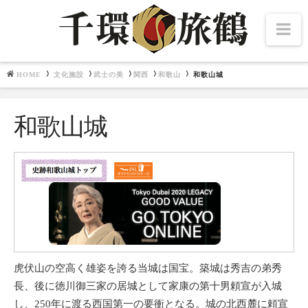
Na
HOME
文化施設
武士の美
関西
和歌山
和歌山城
Navigation
文化施設
和歌山城
北海道・東北
千夜千冊
中部・北陸
関東
関西
畿内七道
中国・四国
九州
東博百選
虎伏山の空高く雄姿を誇る当城は国宝。築城は秀吉の弟秀
長、後に徳川御三家の居城として家康の第十男頼宣が入城
し、250年に渡る西国第一の要衝となる。城の北西麓に頼宣