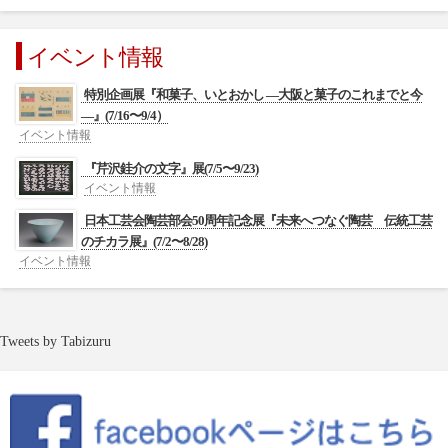
イベント情報
特別企画展『和菓子、いとおかし ―大阪と菓子のこれまでと今
―』(7/16〜9/4）
イベント情報
『芹沢銈介の文字』展(7/5〜9/23)
イベント情報
日本工芸会陶芸部会50周年記念展『未来へつなぐ陶芸 伝統工芸
のチカラ展』(7/2〜8/28)
イベント情報
Tweets by Tabizuru