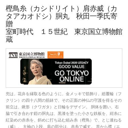
樫鳥糸（カシドリイト）肩赤威（カ
タアカオドシ）胴丸 秋田一季氏寄
贈
室町時代 １５世紀 東京国立博物館
蔵
兜は、花弁を縁取る色のように、金メッキで筋飾り、総覆輪（フ
クリン）の四十八間の筋鉢で、その正面の神仏の守護を得るその
前立は、鍬形（クワガタ）と日輪をデザイン。 胴体を囲い、右
脇で引き合わす鎧の胴丸は、黒漆を塗った小さな鉄板を、紺糸に
紅染めの赤糸を、斜めに打ち込む組み糸（樫鳥）で、とじ連ねる
（威）、 大袖の上段、肩の部分は、赤糸で威す。 首から襟（エ