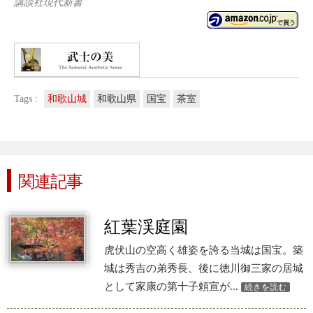
講談社現代新書
Tags :
和歌山城
和歌山県
国宝
茶室
関連記事
紅葉渓庭園
虎伏山の空高く雄姿を誇る当城は国宝。築
城は秀吉の弟秀長、後に徳川御三家の居城
として家康の第十子頼宣が...
続きを読む