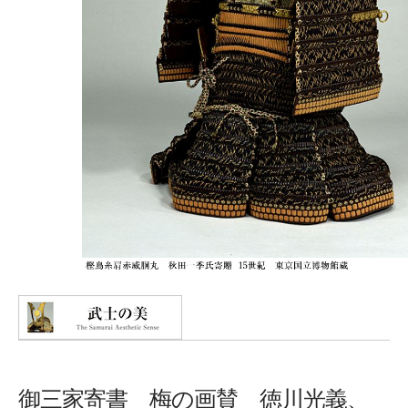
御三家寄書 梅の画賛 徳川光義、