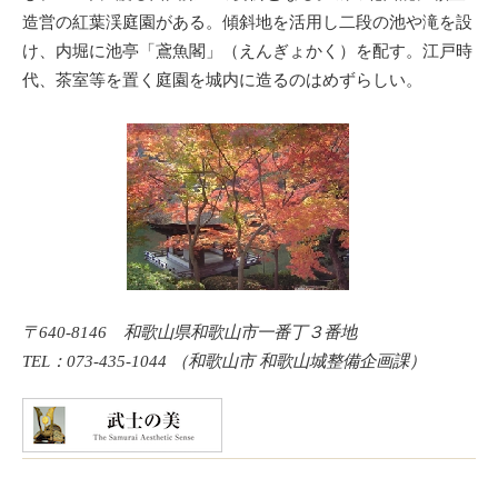
造営の紅葉渓庭園がある。傾斜地を活用し二段の池や滝を設
け、内堀に池亭「鳶魚閣」（えんぎょかく）を配す。江戸時
代、茶室等を置く庭園を城内に造るのはめずらしい。
〒640-8146 和歌山県和歌山市一番丁３番地
TEL：073-435-1044 （和歌山市 和歌山城整備企画課）