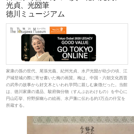
光貞、光圀筆
徳川ミュージアム
家康の孫の世代、尾張光義、紀州光貞、水戸光圀が幼少の頃、江
戸城登城の際に寄せ書いた梅の画賛。梅は、中国・六朝文化西晋
の武帝の故事から好文木といわれ学問に親しむ象徴だった。当館
は、徳川家康の遺品、駿府御分物（すんぷおわけもの）を中心に
円山応挙、狩野探幽らの絵画、水戸藩に伝わる約3万点の什宝を
所蔵する。