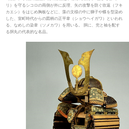
リ）を守るシコロの両側が外に反理、矢の攻撃を防ぐ吹返（フキ
カエシ）をはじめ胸板などに、藻の文様の中に獅子や蝶を型染め
した、室町時代からの図柄の正平韋（ショウヘイガワ）といわれ
る、なめしの染韋（ソメカワ）を用いる。 胴に、兜と袖を配す
る胴丸の代表的な名品。