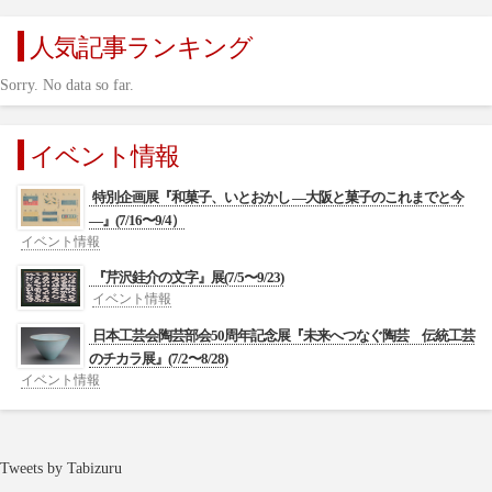
人気記事ランキング
Sorry. No data so far.
イベント情報
特別企画展『和菓子、いとおかし ―大阪と菓子のこれまでと今
―』(7/16〜9/4）
イベント情報
『芹沢銈介の文字』展(7/5〜9/23)
イベント情報
日本工芸会陶芸部会50周年記念展『未来へつなぐ陶芸 伝統工芸
のチカラ展』(7/2〜8/28)
イベント情報
Tweets by Tabizuru