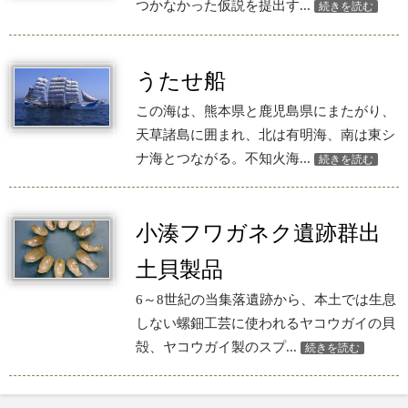
つかなかった仮説を提出す...
続きを読む
うたせ船
この海は、熊本県と鹿児島県にまたがり、
天草諸島に囲まれ、北は有明海、南は東シ
ナ海とつながる。不知火海...
続きを読む
小湊フワガネク遺跡群出
土貝製品
6～8世紀の当集落遺跡から、本土では生息
しない螺鈿工芸に使われるヤコウガイの貝
殻、ヤコウガイ製のスプ...
続きを読む