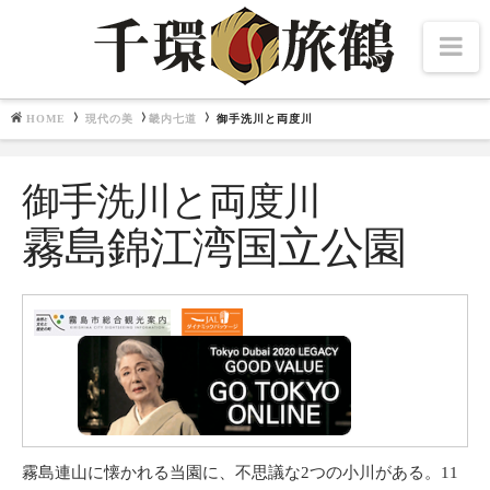
Na
HOME
現代の美
畿内七道
御手洗川と両度川
Navigation
文化施設
御手洗川と両度川
北海道・東北
千夜千冊
霧島錦江湾国立公園
中部・北陸
関東
関西
畿内七道
中国・四国
九州
東博百選
霧島連山に懐かれる当園に、不思議な2つの小川がある。11