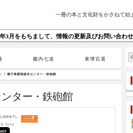
一冊の本と文化財をかさねて始
23年3月をもちまして、情報の更新及びお問い合わ
Se
冊
畿内七道
東博百選
島
種子島開発総合センター・鉄砲館
Sorr
センター・鉄砲館