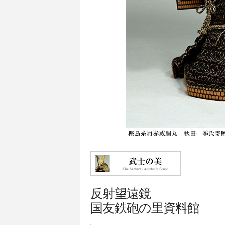
反射望遠鏡
国友鉄砲の里資料館