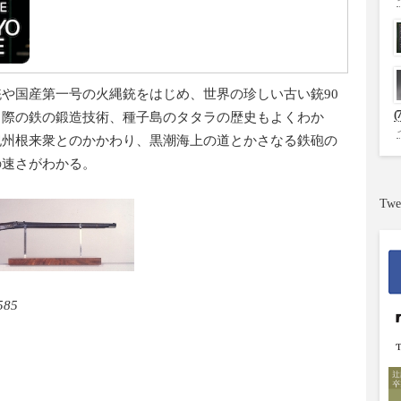
や国産第一号の火縄銃をはじめ、世界の珍しい古い銃90
(
る際の鉄の鍛造技術、種子島のタタラの歴史もよくわか
紀州根来衆とのかかわり、黒潮海上の道とかさなる鉄砲の
の速さがわかる。
Twe
85