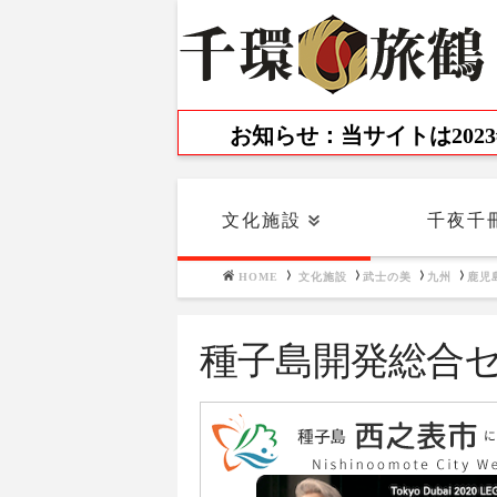
お知らせ：当サイトは20
Navigation
文化施設
千夜千
HOME
文化施設
武士の美
九州
鹿児
種子島開発総合