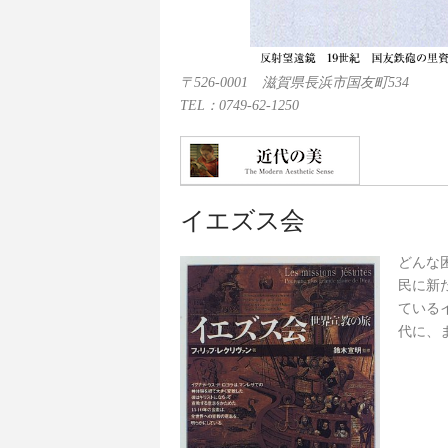
〒526-0001 滋賀県長浜市国友町534
TEL：0749-62-1250
イエズス会
どんな
民に新
ている
代に、