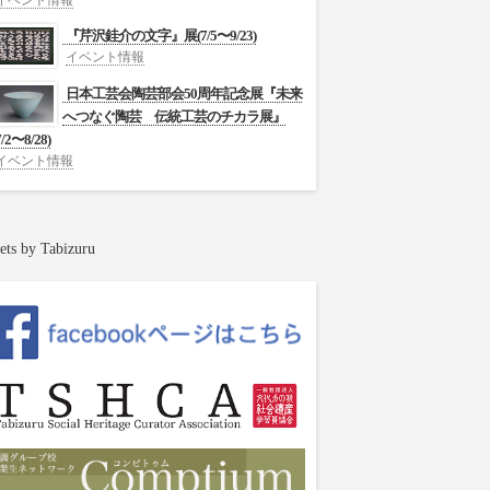
イベント情報
『芹沢銈介の文字』展(7/5〜9/23)
イベント情報
日本工芸会陶芸部会50周年記念展『未来
へつなぐ陶芸 伝統工芸のチカラ展』
7/2〜8/28)
イベント情報
ets by Tabizuru