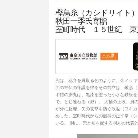
樫鳥糸（カシドリイト
秋田一季氏寄贈
室町時代 １５世紀 東
兜は、花弁を縁取る色のように、金メッキ
面の神仏の守護を得るその前立は、鍬形（
す鎧の胴丸は、黒漆を塗った小さな鉄板を
で、とじ連ねる（威）、 大袖の上段、肩
が外に反理、矢の攻撃を防ぐ吹返（フキカ
めした、室町時代からの図柄の正平韋（シ
いる。 胴に、兜と袖を配する胴丸の代表