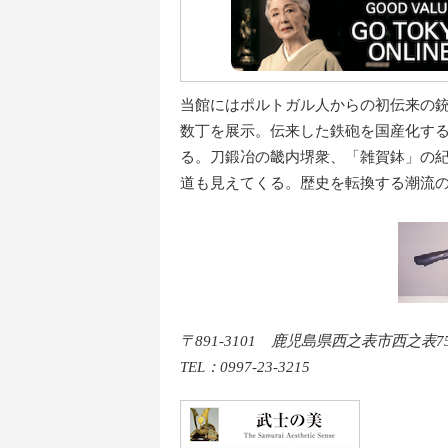
当館にはポルトガル人からの初伝来の銃
数丁を展示。伝来した鉄砲を国産化す
る。刀鍛冶の畿内堺衆、「雑賀鉢」の
道も見えてくる。歴史を転換する潮流
〒891-3101 鹿児島県西之表市西之表75
TEL：0997-23-3215