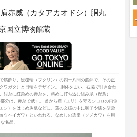
）肩赤威（カタアカオドシ）胴丸
京国立博物館蔵
で筋飾り、総覆輪（フクリン）の四十八間の筋鉢で、その正
クワガタ）と日輪をデザイン。 胴体を囲い、右脇で引き合わ
、紺糸に紅染めの赤糸を、斜めに打ち込む組み糸（樫鳥）
の部分は、赤糸で威す。 首から襟（エリ）を守るシコロの両側
エシ）をはじめ胸板などに、藻の文様の中に獅子や蝶を型染
ョウヘイガワ）といわれる、なめしの染韋（ソメカワ）を用
的な名品。