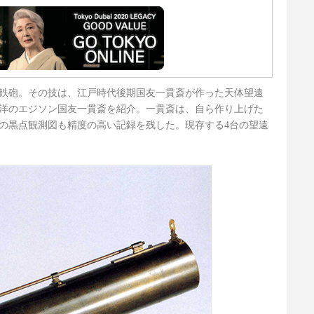
鉄砲。その技は、江戸時代後期国友一貫斎が作った天体望遠
洋のエジソン国友一貫斎を紹介。一貫斎は、自ら作り上げた
の黒点観測図も精度の高い記録を残した。現存する4台の望遠