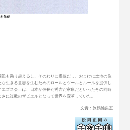
困難も乗り越えるし、そのわりに迅速だし、おまけに土地の住
たな生きる意志を生むためのロールとツールとルールを提供し
イエズス会士は、日本が信長だ秀吉だ家康だといったその同時
まさに複数のザビエルとなって世界を変革していた。
文責：旅鶴編集室