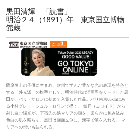
黒田清輝 「読書」
明治２４（1891）年 東京国立博物
館蔵
薩摩藩士の子供に生まれ、欧州で学んだ豊かな光の表現を特色と
する「外光派」の旗手として、明治時代の洋画界をリードした黒
田が、パリ・サロンに初めて入賞した作品。パリ南東66kmにあ
る小村グレー・シュル・ロワンで描く。 鎧戸（ヨロイド）から
射し込む陽光が、下宿先の娘マリアの顔を、柔らかに包み込み、
色白の肌を照らす。黒田は画面左側に、漢字で筆を入れる。 マ
リアへの想いも語られる。