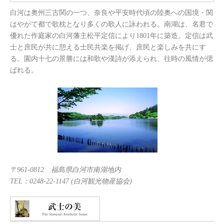
白河は奥州三古関の一つ、奈良や平安時代頃の陸奥への国境・関
はやがて都で歌枕となり多くの歌人に詠われる。南湖は、名君で
優れた作庭家の白河藩主松平定信により1801年に築造。定信は武
士と庶民が共に憩える士民共楽を掲げ、庶民と楽しみを共にす
る。園内十七の景勝には和歌や漢詩が添えられ、往時の風情が偲
ばれる。
〒961-0812 福島県白河市南湖地内
TEL：0248-22-1147 (白河観光物産協会)