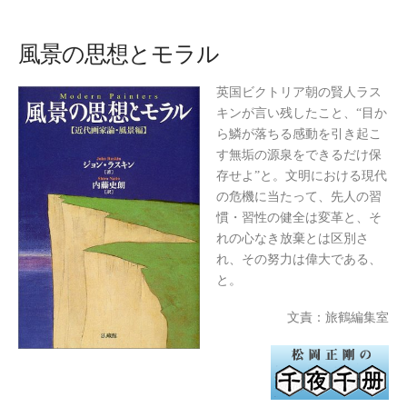
風景の思想とモラル
英国ビクトリア朝の賢人ラス
キンが言い残したこと、“目か
ら鱗が落ちる感動を引き起こ
す無垢の源泉をできるだけ保
存せよ”と。文明における現代
の危機に当たって、先人の習
慣・習性の健全は変革と、そ
れの心なき放棄とは区別さ
れ、その努力は偉大である、
と。
文責：旅鶴編集室