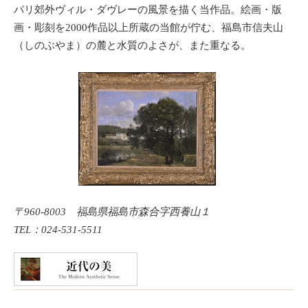
パリ郊外ヴィル・ダヴレーの風景を描く当作品。絵画・版
画・彫刻を2000作品以上所蔵の当館が佇む、福島市信夫山
（しのぶやま）の麓と水質のよさが、また重なる。
〒960-8003 福島県福島市森合字西養山１
TEL：024-531-5511