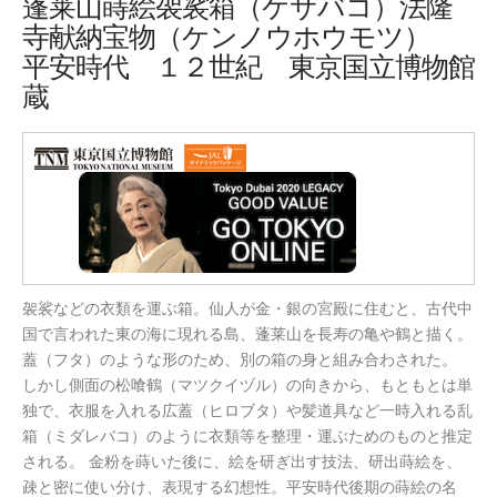
蓬莱山蒔絵袈裟箱（ケサバコ）法隆
寺献納宝物（ケンノウホウモツ）
平安時代 １２世紀 東京国立博物館
蔵
袈裟などの衣類を運ぶ箱。仙人が金・銀の宮殿に住むと、古代中
国で言われた東の海に現れる島、蓬莱山を長寿の亀や鶴と描く。
蓋（フタ）のような形のため、別の箱の身と組み合わされた。
しかし側面の松喰鶴（マツクイヅル）の向きから、もともとは単
独で、衣服を入れる広蓋（ヒロブタ）や髪道具など一時入れる乱
箱（ミダレバコ）のように衣類等を整理・運ぶためのものと推定
される。 金粉を蒔いた後に、絵を研ぎ出す技法、研出蒔絵を、
疎と密に使い分け、表現する幻想性。平安時代後期の蒔絵の名