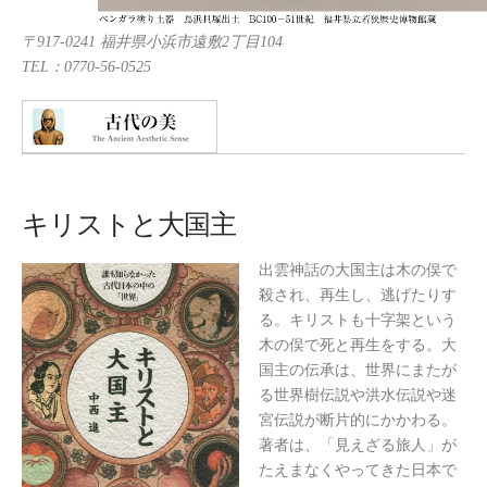
〒917-0241 福井県小浜市遠敷2丁目104
TEL：0770-56-0525
キリストと大国主
出雲神話の大国主は木の俣で
殺され、再生し、逃げたりす
る。キリストも十字架という
木の俣で死と再生をする。大
国主の伝承は、世界にまたが
る世界樹伝説や洪水伝説や迷
宮伝説が断片的にかかわる。
著者は、「見えざる旅人」が
たえまなくやってきた日本で