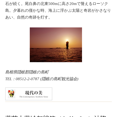
石が続く。尾白鼻の北東500mに高さ20mで聳えるローソク
島。夕暮れの僅かな時、海上に浮かぶ太陽と奇岩がかさなり
あい、自然の奇跡を灯す。
島根県隠岐郡隠岐の島町
TEL：08512-2-0787 (隠岐の島町観光協会)