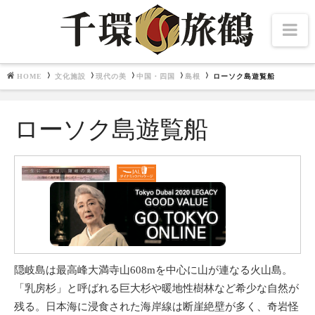
Na
HOME
文化施設
現代の美
中国・四国
島根
ローソク島遊覧船
Navigation
文化施設
ローソク島遊覧船
北海道・東北
千夜千冊
中部・北陸
関東
関西
畿内七道
中国・四国
九州
東博百選
隠岐島は最高峰大満寺山608mを中心に山が連なる火山島。
「乳房杉」と呼ばれる巨大杉や暖地性樹林など希少な自然が
残る。日本海に浸食された海岸線は断崖絶壁が多く、奇岩怪