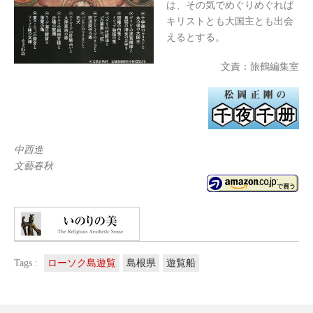
は、その気でめぐりめぐれば
キリストとも大国主とも出会
えるとする。
文責：旅鶴編集室
中西進
文藝春秋
Tags :
ローソク島遊覧
島根県
遊覧船