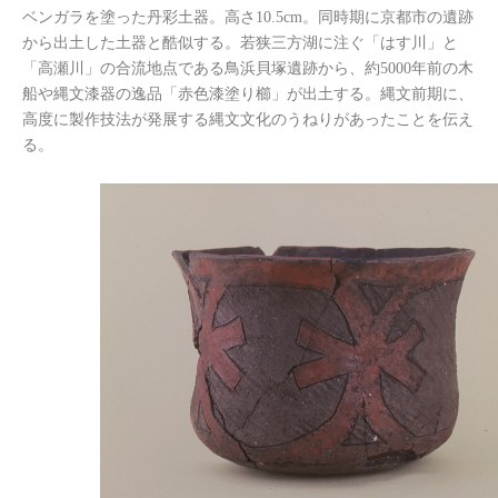
ベンガラを塗った丹彩土器。高さ10.5cm。同時期に京都市の遺跡
から出土した土器と酷似する。若狭三方湖に注ぐ「はす川」と
「高瀬川」の合流地点である鳥浜貝塚遺跡から、約5000年前の木
船や縄文漆器の逸品「赤色漆塗り櫛」が出土する。縄文前期に、
高度に製作技法が発展する縄文文化のうねりがあったことを伝え
る。