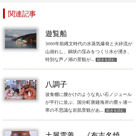
関連記事
遊覧船
3000年前縄文時代の水蒸気爆発と火砕流が
山崩れし、鍋状の窪みをつくり水が湧き、
特別な芦ノ湖の景観が...
続きを読む
八調子
波食棚に腰かけのような丸い石ノジュール
が平行に並ぶ、国分町唐鐘海岸の畳ヶ浦一
帯の不思議な岩肌景観があ...
続きを読む
土屋雲善 《布志名焼