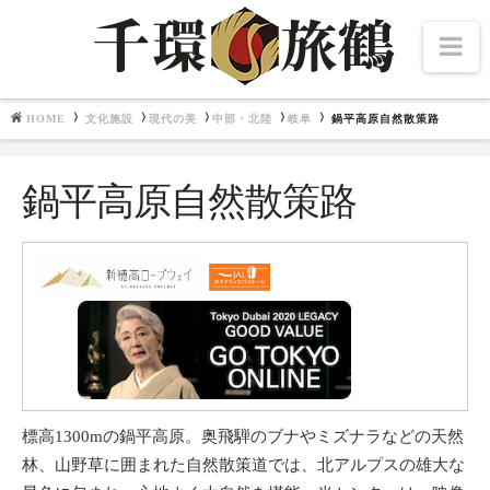
Na
HOME
文化施設
現代の美
中部・北陸
岐阜
鍋平高原自然散策路
Navigation
文化施設
鍋平高原自然散策路
北海道・東北
千夜千冊
中部・北陸
関東
関西
畿内七道
中国・四国
九州
東博百選
標高1300mの鍋平高原。奥飛騨のブナやミズナラなどの天然
林、山野草に囲まれた自然散策道では、北アルプスの雄大な