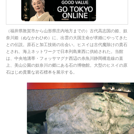
（福井県敦賀市から山形県庄内地方までの）古代高志国の姫、奴
奈川姫（ぬなかわひめ）に、出雲の大国主命が求婚にやってきた
との伝説。原石と加工技術の出会い。ヒスイは古代魔除けの貴石
とされ、海上ネットワークで日本列島東西に供給された。当館
は、中央地溝帯・フォッサマグナ西辺の糸魚川静岡構造線の直
上、美山公園の奴奈川の郷にある石の博物館。大型のヒスイの原
石はじめ貴重な岩石標本を展示する。