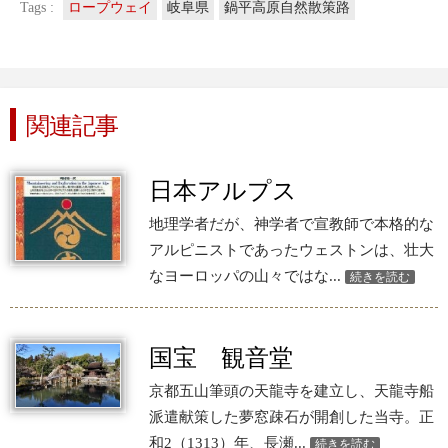
Tags :
ロープウェイ
岐阜県
鍋平高原自然散策路
関連記事
日本アルプス
地理学者だが、神学者で宣教師で本格的な
アルピニストであったウェストンは、壮大
なヨーロッパの山々ではな...
続きを読む
国宝 観音堂
京都五山筆頭の天龍寺を建立し、天龍寺船
派遣献策した夢窓疎石が開創した当寺。正
和2（1313）年、長瀬...
続きを読む