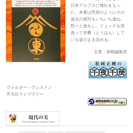
日本アルプスに憧れをもっ
た。本著は芭蕉のようにその
途次の描写をいちいち連ね、
黙々と旅をし、リュックを背
負って登攀（とうはん）して
いる姿のまま読める。
文責：旅鶴編集室
ウォルター・ウェストン
平凡社ライブラリー