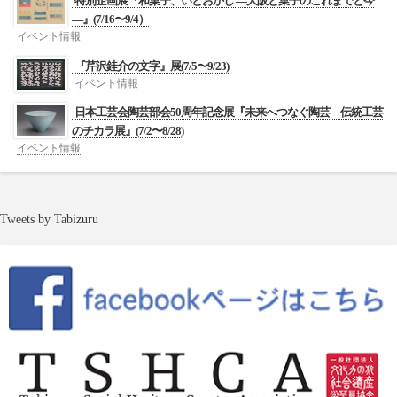
特別企画展『和菓子、いとおかし ―大阪と菓子のこれまでと今
―』(7/16〜9/4）
イベント情報
『芹沢銈介の文字』展(7/5〜9/23)
イベント情報
日本工芸会陶芸部会50周年記念展『未来へつなぐ陶芸 伝統工芸
のチカラ展』(7/2〜8/28)
イベント情報
Tweets by Tabizuru