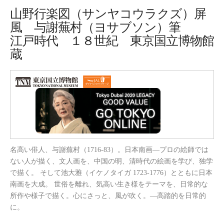
山野行楽図（サンヤコウラクズ）屏
風 与謝蕪村（ヨサブソン）筆
江戸時代 １８世紀 東京国立博物館
蔵
名高い俳人、与謝蕪村（1716-83）。日本南画—プロの絵師では
ない人が描く、文人画を、中国の明、清時代の絵画を学び、独学
で描く。 そして池大雅（イケノタイガ 1723-1776）とともに日本
南画を大成。 世俗を離れ、気高い生き様をテーマを、日常的な
所作や様子で描く。心にさっと、風が吹く。—高踏的を日常的
に。